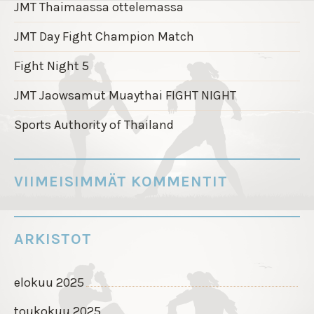
JMT Thaimaassa ottelemassa
N
S
JMT Day Fight Champion Match
E
Fight Night 5
L
A
JMT Jaowsamut Muaythai FIGHT NIGHT
U
Sports Authority of Thailand
S
VIIMEISIMMÄT KOMMENTIT
ARKISTOT
elokuu 2025
toukokuu 2025