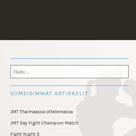
Skip
to
content
HAKU:
VIIMEISIMMÄT ARTIKKELIT
JMT Thaimaassa ottelemassa
JMT Day Fight Champion Match
Fight Night 5