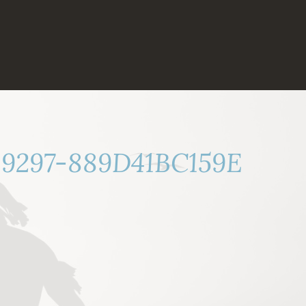
-9297-889D41BC159E