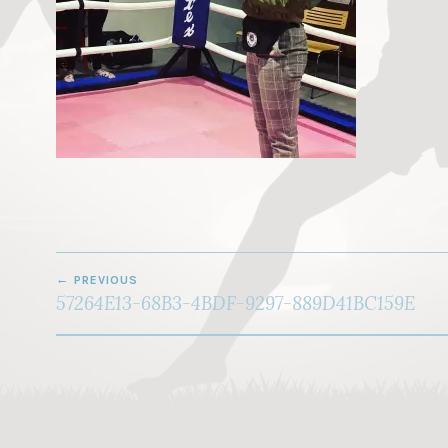
PREVIOUS
A
57264E13-68B3-4BDF-9297-889D41BC159E
R
T
I
K
K