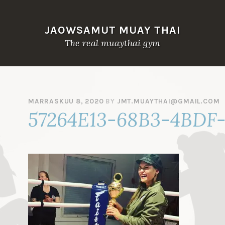
JAOWSAMUT MUAY THAI
The real muaythai gym
MARRASKUU 8, 2020
BY
JMT.MUAYTHAI@GMAIL.COM
57264E13-68B3-4BDF