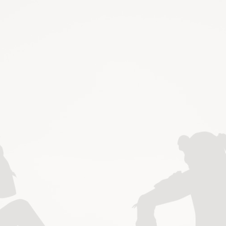
E
L
I
E
N
S
E
L
A
U
S