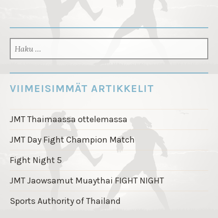
K
E
L
HAKU:
I
E
N
VIIMEISIMMÄT ARTIKKELIT
S
E
JMT Thaimaassa ottelemassa
L
A
JMT Day Fight Champion Match
U
Fight Night 5
S
JMT Jaowsamut Muaythai FIGHT NIGHT
Sports Authority of Thailand